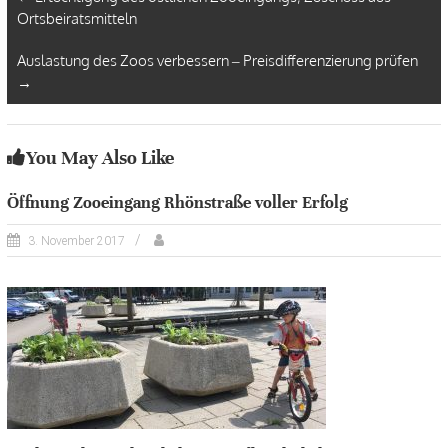
Ortsbeiratsmitteln
Auslastung des Zoos verbessern – Preisdifferenzierung prüfen
→
You May Also Like
Öffnung Zooeingang Rhönstraße voller Erfolg
3. November 2017