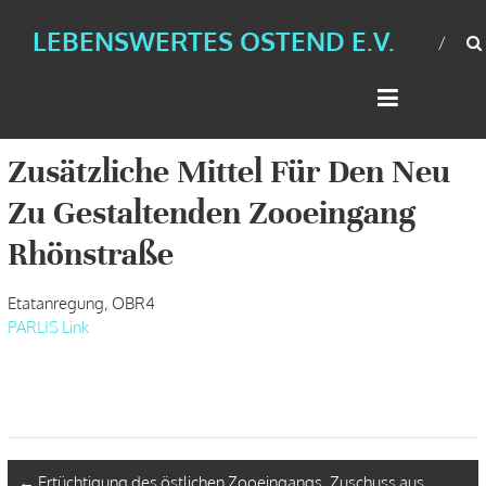
LEBENSWERTES OSTEND E.V.
Zusätzliche Mittel Für Den Neu
Zu Gestaltenden Zooeingang
Rhönstraße
Etatanregung, OBR4
PARLIS Link
←
Ertüchtigung des östlichen Zooeingangs, Zuschuss aus