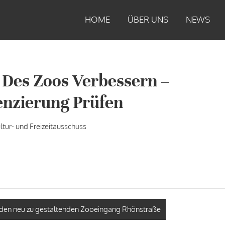
HOME
ÜBER UNS
NEWS
 Des Zoos Verbessern –
renzierung Prüfen
ltur- und Freizeitausschuss
ür den neu zu gestaltenden Zooeingang Rhönstraße