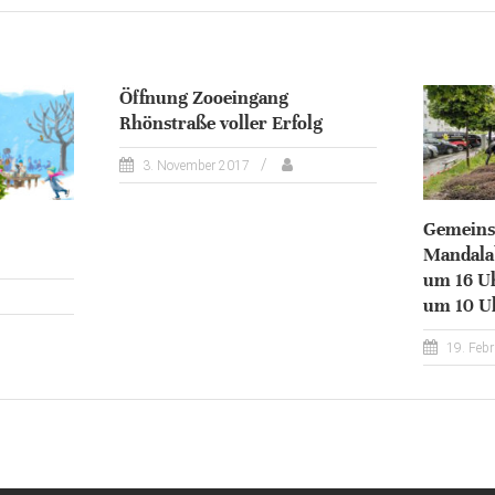
Öffnung Zooeingang
Rhönstraße voller Erfolg
3. November 2017
Gemeins
Mandalab
um 16 Uh
um 10 U
19. Feb