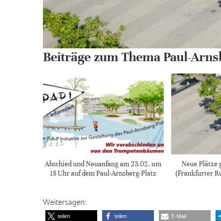
Beiträge zum Thema Paul-Arnsb
Abschied und Neuanfang am 23.02. um
Neue Plätze 
18 Uhr auf dem Paul-Arnsberg-Platz
(Frankfurter R
Weitersagen:
teilen
teilen
E-Mail