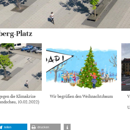
erg-Platz
gegen die Klimakrise
Wir begrüßen den Weihnachtsbaum
V
undschau, 10.02.2022)
U
teilen
drucken