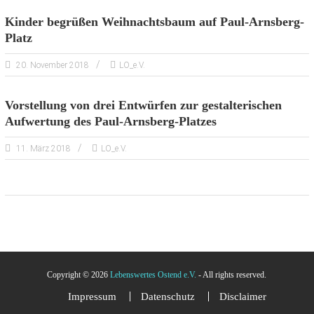
Kinder begrüßen Weihnachtsbaum auf Paul-Arnsberg-
Platz
20. November 2018
LO_e.V.
Vorstellung von drei Entwürfen zur gestalterischen
Aufwertung des Paul-Arnsberg-Platzes
11. März 2018
LO_e.V.
Copyright © 2026
Lebenswertes Ostend e.V.
- All rights reserved.
Impressum
Datenschutz
Disclaimer