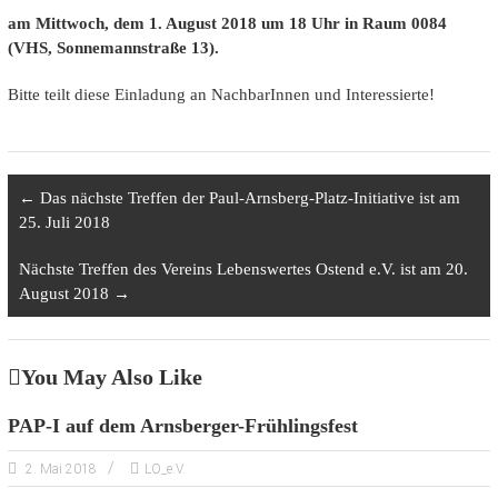
am Mittwoch, dem 1. August 2018 um 18 Uhr in Raum 0084
(VHS, Sonnemannstraße 13).
Bitte teilt diese Einladung an NachbarInnen und Interessierte!
←
Das nächste Treffen der Paul-Arnsberg-Platz-Initiative ist am
25. Juli 2018
Nächste Treffen des Vereins Lebenswertes Ostend e.V. ist am 20.
August 2018
→
You May Also Like
PAP-I auf dem Arnsberger-Frühlingsfest
2. Mai 2018
LO_e.V.