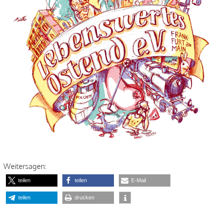
Weitersagen:
teilen
teilen
E-Mail
teilen
drucken