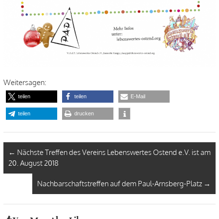
Weitersagen:
teilen
teilen
E-Mail
teilen
drucken
←
Nächste Treffen des Vereins Lebenswertes Ostend e.V. ist am
20. August 2018
Nachbarschaftstreffen auf dem Paul-Arnsberg-Platz
→