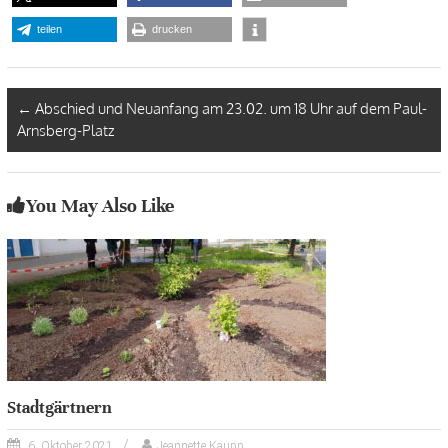
teilen
drucken
←
Abschied und Neuanfang am 23.02. um 18 Uhr auf dem Paul-
Arnsberg-Platz
You May Also Like
Stadtgärtnern
6. Oktober 2021
Jeannette Kaupp