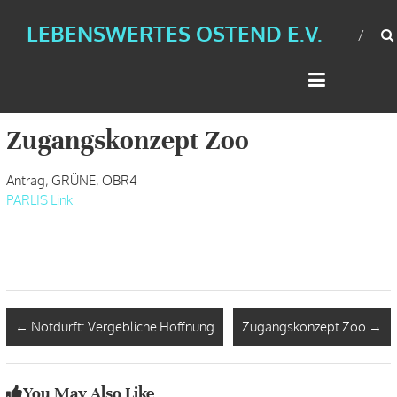
LEBENSWERTES OSTEND E.V.
Zugangskonzept Zoo
Antrag, GRÜNE, OBR4
PARLIS Link
←
Notdurft: Vergebliche Hoffnung
Zugangskonzept Zoo
→
You May Also Like