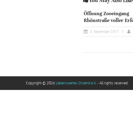
You May Also Like
Öffnung Zooeingang
Rhönstraße voller Erf
3. November 2017
Copyright © 2026
Lebenswertes Ostend e.V.
- All rights reserved.