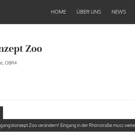
HOME
ÜBER UNS
NEWS
nzept Zoo
at, OBR4
o
gangskonzept Zoo verändern! Eingang in der Rhönstraße muss weiter