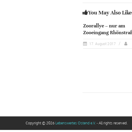
You May Also Like
Zoorallye – nur am
Zooeingang Rhönstra
17. August 2017
Copyright © 2026
Lebenswertes Ostend e.V.
- All rights reserved.