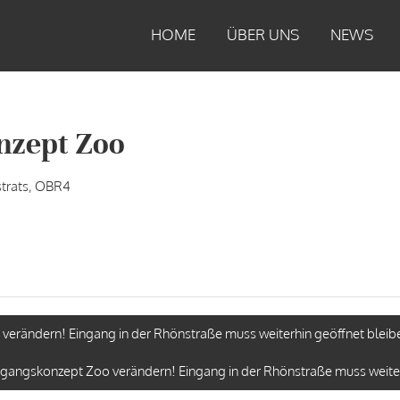
HOME
ÜBER UNS
NEWS
nzept Zoo
trats, OBR4
erändern! Eingang in der Rhönstraße muss weiterhin geöffnet bleib
gangskonzept Zoo verändern! Eingang in der Rhönstraße muss weiter