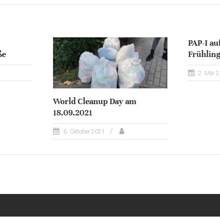
PAP-I au
ße
Frühling
2. Mai 
World Cleanup Day am
18.09.2021
6. Oktober 2021