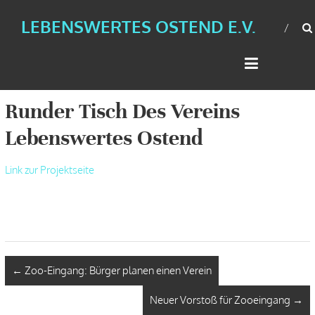
LEBENSWERTES OSTEND E.V.
Runder Tisch Des Vereins
Lebenswertes Ostend
Link zur Projektseite
←
Zoo-Eingang: Bürger planen einen Verein
Neuer Vorstoß für Zooeingang
→