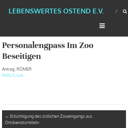
LEBENSWERTES OSTEND E.V.
Personalengpass Im Zoo
Beseitigen
Antrag, RÖMER
PARLIS Link
←
Ertüchtigung des östlichen Zooeingangs aus
Ortsbeiratsmitteln