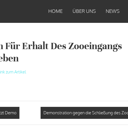
HOME
ÜBER UNS
NEWS
 Für Erhalt Des Zooeingangs
eben
ink zum Artikel
etzt Demo
Demonstration gegen die Schließung des Zo