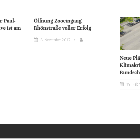
r Paul-
Öffnung Zooeingang
ive ist am
Rhönstraße voller Erfolg
3. November 2017
Neue Plä
Klimakri
Rundsch
19. Feb