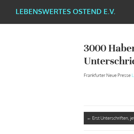
LEBENSWERTES OSTEND E.V.
3000 Haben
Unterschri
Frankfurter Neue Presse
L
←
Erst Unterschriften, j