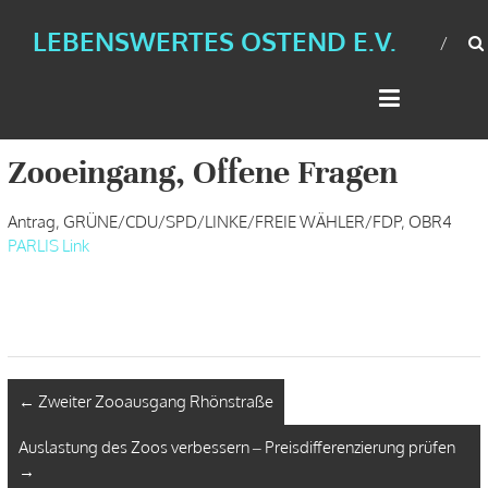
LEBENSWERTES OSTEND E.V.
Zooeingang, Offene Fragen
Antrag, GRÜNE/CDU/SPD/LINKE/FREIE WÄHLER/FDP, OBR4
PARLIS Link
←
Zweiter Zooausgang Rhönstraße
Auslastung des Zoos verbessern – Preisdifferenzierung prüfen
→