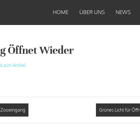
HOME
ÜBER UNS
NEWS
g Öffnet Wieder
nk zum Artikel
n Zooeingang
Grünes Licht für Öf